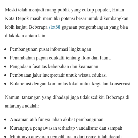
Meski telah menjadi ruang publik yang cukup populer, Hutan
Kota Depok masih memiliki potensi besar untuk dikembangkan
lebih lanjut. Beberapa
slot88
gagasan pengembangan yang bisa
dilakukan antara lain:
Pembangunan pusat informasi lingkungan
Penambahan papan edukatif tentang flora dan fauna
Pengadaan fasilitas kebersihan dan keamanan
Pembuatan jalur interpretatif untuk wisata edukasi
Kolaborasi dengan komunitas lokal untuk kegiatan konservasi
Namun, tantangan yang dihadapi juga tidak sedikit. Beberapa di
antaranya adalah:
Ancaman alih fungsi lahan akibat pembangunan
Kurangnya pengawasan terhadap vandalisme dan sampah
Minimnya anggaran pemeliharaan dari pemerintah daerah