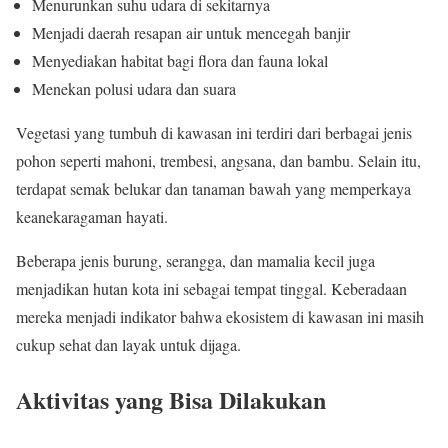
Menurunkan suhu udara di sekitarnya
Menjadi daerah resapan air untuk mencegah banjir
Menyediakan habitat bagi flora dan fauna lokal
Menekan polusi udara dan suara
Vegetasi yang tumbuh di kawasan ini terdiri dari berbagai jenis
pohon seperti mahoni, trembesi, angsana, dan bambu. Selain itu,
terdapat semak belukar dan tanaman bawah yang memperkaya
keanekaragaman hayati.
Beberapa jenis burung, serangga, dan mamalia kecil juga
menjadikan hutan kota ini sebagai tempat tinggal. Keberadaan
mereka menjadi indikator bahwa ekosistem di kawasan ini masih
cukup sehat dan layak untuk dijaga.
Aktivitas yang Bisa Dilakukan