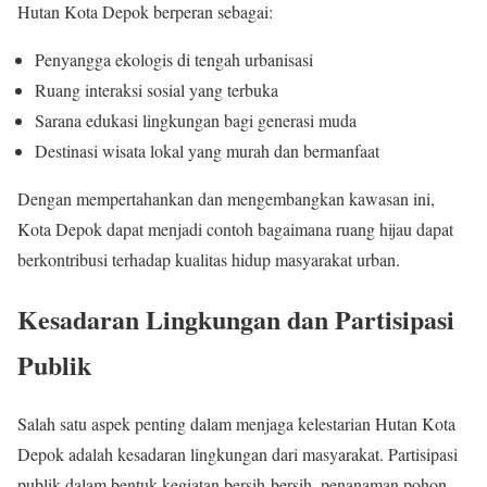
Hutan Kota Depok berperan sebagai:
Penyangga ekologis di tengah urbanisasi
Ruang interaksi sosial yang terbuka
Sarana edukasi lingkungan bagi generasi muda
Destinasi wisata lokal yang murah dan bermanfaat
Dengan mempertahankan dan mengembangkan kawasan ini,
Kota Depok dapat menjadi contoh bagaimana ruang hijau dapat
berkontribusi terhadap kualitas hidup masyarakat urban.
Kesadaran Lingkungan dan Partisipasi
Publik
Salah satu aspek penting dalam menjaga kelestarian Hutan Kota
Depok adalah kesadaran lingkungan dari masyarakat. Partisipasi
publik dalam bentuk kegiatan bersih-bersih, penanaman pohon,