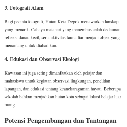
3. Fotografi Alam
Bagi pecinta fotografi, Hutan Kota Depok menawarkan lanskap
yang menarik. Cahaya matahari yang menembus celah dedaunan,
refleksi danau kecil, serta aktivitas fauna liar menjadi objek yang
menantang untuk diabadikan.
4. Edukasi dan Observasi Ekologi
Kawasan ini juga sering dimanfaatkan oleh pelajar dan
mahasiswa untuk kegiatan observasi lingkungan, penelitian
lapangan, dan edukasi tentang keanekaragaman hayati. Beberapa
sekolah bahkan menjadikan hutan kota sebagai lokasi belajar luar
ruang.
Potensi Pengembangan dan Tantangan