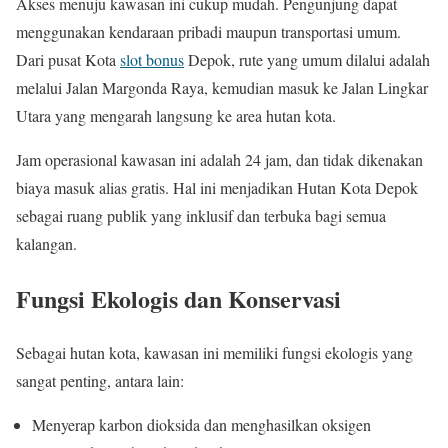
Akses menuju kawasan ini cukup mudah. Pengunjung dapat
menggunakan kendaraan pribadi maupun transportasi umum.
Dari pusat Kota
slot bonus
Depok, rute yang umum dilalui adalah
melalui Jalan Margonda Raya, kemudian masuk ke Jalan Lingkar
Utara yang mengarah langsung ke area hutan kota.
Jam operasional kawasan ini adalah 24 jam, dan tidak dikenakan
biaya masuk alias gratis. Hal ini menjadikan Hutan Kota Depok
sebagai ruang publik yang inklusif dan terbuka bagi semua
kalangan.
Fungsi Ekologis dan Konservasi
Sebagai hutan kota, kawasan ini memiliki fungsi ekologis yang
sangat penting, antara lain:
Menyerap karbon dioksida dan menghasilkan oksigen