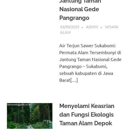
Jantung Taman
Nasional Gede
Pangrango
03/09/2025
ADMIN
WISATA
ALAM
Air Terjun Sawer Sukabumi:
Permata Alam Tersembunyi di
Jantung Taman Nasional Gede
Pangrango – Sukabumi,
sebuah kabupaten di Jawa
Barat[…]
Menyelami Keasrian
dan Fungsi Ekologis
Taman Alam Depok