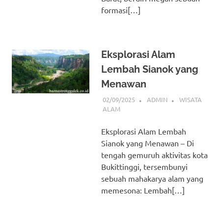
formasi[…]
Eksplorasi Alam
Lembah Sianok yang
Menawan
02/09/2025
ADMIN
WISATA
ALAM
Eksplorasi Alam Lembah
Sianok yang Menawan – Di
tengah gemuruh aktivitas kota
Bukittinggi, tersembunyi
sebuah mahakarya alam yang
memesona: Lembah[…]