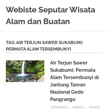
Skip
Webiste Seputar Wisata
to
content
Alam dan Buatan
TAG:
AIR TERJUN SAWER SUKABUMI:
PERMATA ALAM TERSEMBUNYI
Air Terjun Sawer
Sukabumi: Permata
Alam Tersembunyi di
Jantung Taman
Nasional Gede
Pangrango
03/09/2025
ADMIN
WISATA