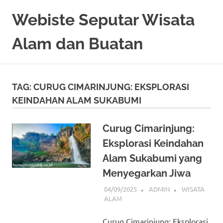
Skip
Webiste Seputar Wisata
to
content
Alam dan Buatan
TAG:
CURUG CIMARINJUNG: EKSPLORASI
KEINDAHAN ALAM SUKABUMI
Curug Cimarinjung:
Eksplorasi Keindahan
Alam Sukabumi yang
Menyegarkan Jiwa
04/09/2025
ADMIN
WISATA
ALAM
Curug Cimarinjung: Eksplorasi