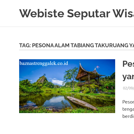
Skip
Webiste Seputar Wis
to
content
TAG:
PESONA ALAM TABIANG TAKURUANG Y
Pe
ya
02/09
Peson
tenga
berdi